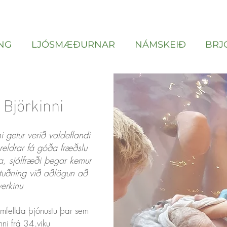
NG
LJÓSMÆÐURNAR
NÁMSKEIÐ
BRJ
Björkinni
i getur verið valdeflandi
reldrar fá góða fræðslu
a, sjálfræði þegar kemur
tuðning við aðlögun að
verkinu
amfellda þjónustu þar sem
nni frá 34.viku