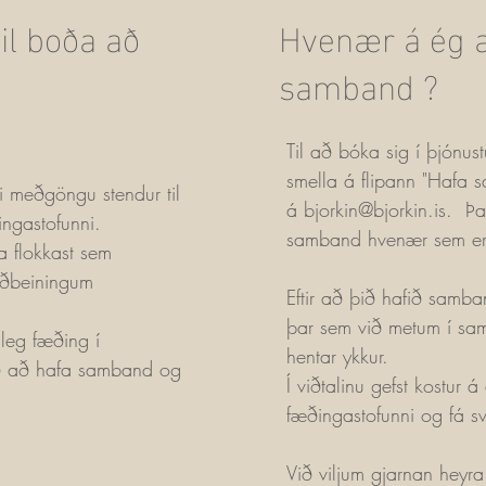
il boða að
Hvenær á ég a
samband ?
Til að bóka sig í þjónust
smella á flipann "Hafa 
i meðgöngu stendur til
á
bjorkin@bjorkin.is
. Þa
ingastofunni.
samband hvenær sem er
a flokkast sem
iðbeiningum
Eftir að þið hafið samba
þar sem við metum í sam
leg fæðing í
hentar ykkur.
mið að hafa samband og
Í viðtalinu gefst kostur
fæðingastofunni og fá s
Við viljum gjarnan heyra