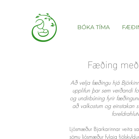
BÓKA TÍMA
FÆÐI
Fæðing með 
Að velja fæðingu hjá Björkinn
upplifun þar sem verðandi fo
og undirbúning fyrir fæðingun
að valkostum og einstakan s
foreldrahlut
Ljósmæður Bjarkarinnar veita s
sömu ljósmæður fylgja fjölskyldu