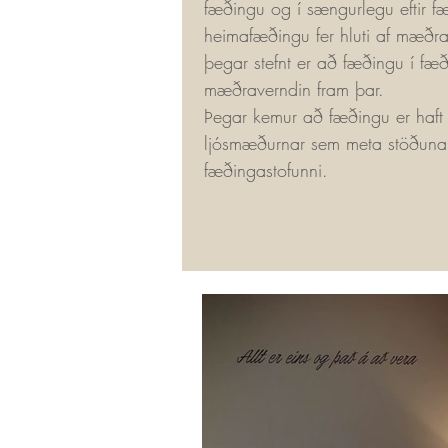
fæðingu og í sængurlegu eftir f
heimafæðingu fer hluti af mæðr
þegar stefnt er að fæðingu í fæð
mæðraverndin fram þar.
Þegar kemur að fæðingu er haf
ljósmæðurnar sem meta stöðuna 
fæðingastofunni.