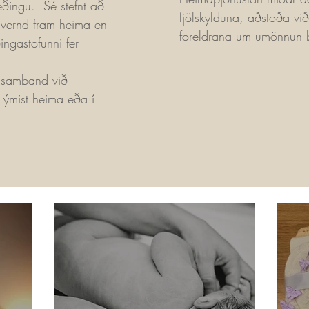
æðingu. Sé stefnt að
fjölskylduna, aðstoða vi
avernd fram heima en
foreldrana um umönnun b
ingastofunni fer
t samband við
ýmist heima eða í