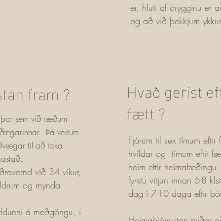
er, hluti af örygginu er
og að við þekkjum ykkur
Hvað gerist ef
stan fram ?
fætt ?
l þar sem við ræðum
æðingarinnar. Þá veitum
Fjórum til sex tímum eftir
ilvægar til að taka
hvíldar og tímum eftir f
gastað.
heim eftir heimafæðingu
ravernd við 34 vikur,
fyrstu vitjun innan 6-8 kls
reldrum og mynda
dag í 7-10 daga eftir þö
yldunni á meðgöngu, í
Heimaþjónustan miðar að