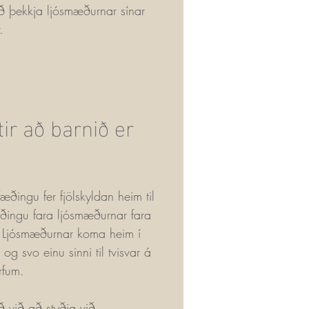
 að þekkja ljósmæðurnar sínar
.
tir að barnið er
 fæðingu fer fjölskyldan heim til
æðingu fara ljósmæðurnar fara
. Ljósmæðurnar koma heim í
t og svo einu sinni til tvisvar á
rfum.
 við að styðja við