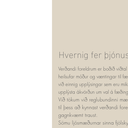
Hvernig fer þjónu
Verðandi foreldrum er boðið viðta
heilsufar móður og væntingar til f
við einnig upplýsingar sem eru mik
upplýsta ákvörðun um val á fæðin
Við tökum við reglubundinni mæð
til þess að kynnast verðandi fo
gagnkvæmt traust.
Sömu ljósmæðurnar sinna fjölsk