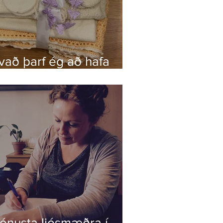
vað þarf ég að hafa
lbúið ?
jónusta ljósmæðra í