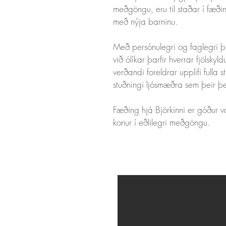
meðgöngu, eru til staðar í fæði
með nýja barninu.
Með persónulegri og faglegri þj
við ólíkar þarfir hverrar fjölsky
verðandi foreldrar upplifi fulla 
stuðningi ljósmæðra sem þeir þe
Fæðing hjá Björkinni er góður val
konur í eðlilegri meðgöngu.