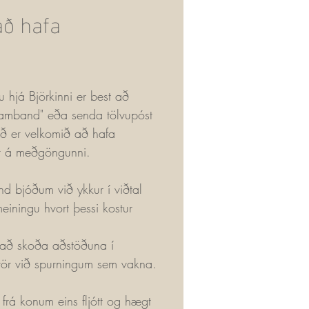
ð hafa
u hjá Björkinni er best að
samband" eða senda tölvupóst
ð er velkomið að hafa
 á meðgöngunni.
nd bjóðum við ykkur í viðtal
einingu hvort þessi kostur
 á að skoða aðstöðuna í
vör við spurningum sem vakna.
 frá konum eins fljótt og hægt