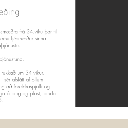
æðing
ósmæðra frá 34.viku þar til
Sömu ljósmæður sinna
þjónustu.
 þjónustuna.
r rukkað um 34 vikur.
 sér afslátt af öllum
g að foreldraspjalli og
eiga á laug og plast, binda
ð.