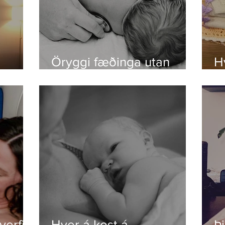
Öryggi fæðinga utan
H
hátækni
ti
verfið
Hver á kost á
Þ