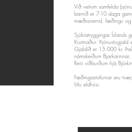
Við veitum samfelda þjónu
barnið er 7-10 daga gam
mæðravernd, fæðingu og 
Sjúkratryggingar Íslands 
Kostnaður: Þjónustugjald 
Gjaldið er 15.000 kr. Það f
námskeiðum Bjarkarinnar, 
fleiri viðburðum hjá Björki
Fæðingastofurnar eru tvær
litlu eldhúsi.