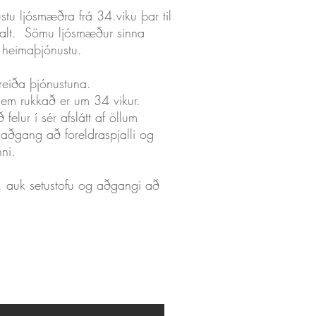
stu ljósmæðra frá 34.viku þar til
alt. Sömu ljósmæður sinna
heimaþjónustu.
greiða þjónustuna.
sem rukkað er um 34 vikur.
elur í sér afslátt af öllum
aðgang að foreldraspjalli og
nni.
, auk setustofu og aðgangi að