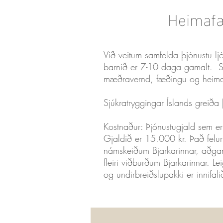
Heimaf
Við veitum samfelda þjónustu lj
barnið er 7-10 daga gamalt. 
mæðravernd, fæðingu og heima
Sjúkratryggingar Íslands greiða
Kostnaður: Þjónustugjald sem e
Gjaldið er 15.000 kr. Það felur í
námskeiðum Bjarkarinnar, aðgan
fleiri viðburðum Bjarkarinnar. L
og undirbreiðslupakki er innifali