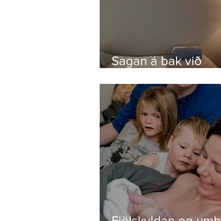
Sagan á bak við
fæðingastofuna
Fjölskyldan og umh