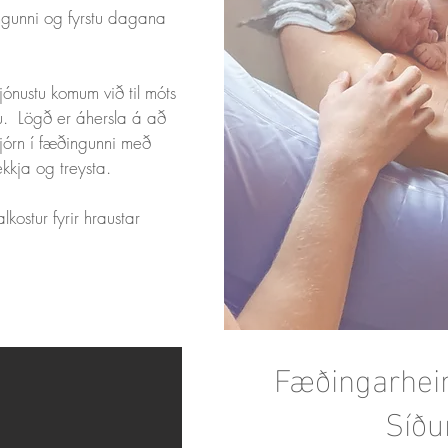
ngunni og fyrstu dagana
ónustu komum við til móts
ldu. Lögð er áhersla á að
stjórn í fæðingunni með
kkja og treysta.
kostur fyrir hraustar
Fæðingarheim
Síðu