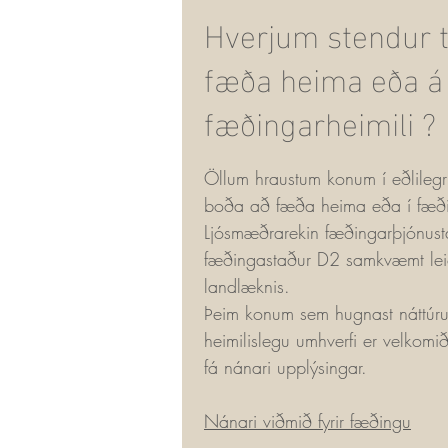
Hverjum stendur t
fæða heima eða á
fæðingarheimili ?
Öllum hraustum konum í eðlilegr
boða að fæða heima eða í fæð
Ljósmæðrarekin fæðingarþjónust
fæðingastaður D2 samkvæmt le
landlæknis.
Þeim konum sem hugnast náttúru
heimilislegu umhverfi er velko
fá nánari upplýsingar.
Nánari viðmið fyrir fæðingu