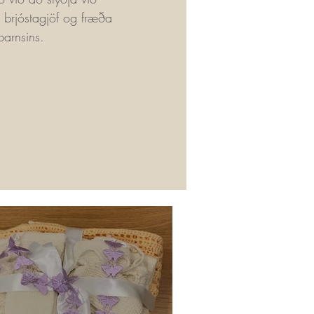
ð brjóstagjöf og fræða
arnsins.