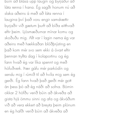
búin að blása upp laugin og byrjaður að 
láta renna í hana. Ég sagði honum nú að 
slaka aðeins á með að láta renna í 
laugina því það voru engir samdrættir 
byrjaðir við gætum þurft að bíða eitthvað 
eftir þeim. Ljósmæðurnar mínar komu og 
skoðuðu mig. Allt var í lagin nema ég var 
aðeins með hækkaðan blóðþrýsting en 
það kom mér svo sem ekki á óvart eftir 
þennan tryllta dag í kolaportinu og ég 
fann hvað ég var líka spennt og með 
höfuðverk. Þær gáfu mér parkódín og 
sendu mig í rúmið til að hvíla mig sem ég 
gerði. Ég fann hvað það gerði mér gott 
án þess þó að ég náði að sofna. Börnin 
okkar 2 höfðu verið búin að ákveða að 
gista hjá ömmu sinni og afa og ákváðum 
við að vera ekkert að breyta þeim plönum 
en ég hafði verið búin að ákveða að 