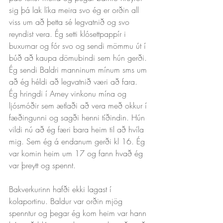
sig þá lak líka meira svo ég er orðin all 
viss um að þetta sé legvatnið og svo 
reyndist vera. Ég setti klósettpappír i 
buxurnar og fór svo og sendi mömmu út í 
búð að kaupa dömubindi sem hún gerði. 
Ég sendi Baldri manninum mínum sms um 
að ég héldi að legvatnið væri að fara. 
Ég hringdi í Arney vinkonu mína og 
ljósmóðir sem ætlaði að vera með okkur í 
fæðingunni og sagði henni tíðindin. Hún 
vildi nú að ég færi bara heim til að hvíla 
mig. Sem ég á endanum gerði kl 16. Ég 
var komin heim um 17 og fann hvað ég 
var þreytt og spennt.
Bakverkurinn hafði ekki lagast í 
kolaportinu. Baldur var orðin mjög 
spenntur og þegar ég kom heim var hann 