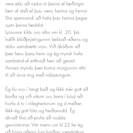
vera ekki að raska ró þeirra ef fæðingin 
færi af stað ef þau væru heima og fannst 
líka spennandi að hafa þau heima þegar 
systir þeirra fæddist.
Ljósurnar kíktu svo aftur um kl. 20, þá 
hafði blóðþrýstingurinn lækkað aðeins og 
stöku samdrættir voru. Við ákáðum að 
þær færu bara heim og ég myndi hafa 
samband ef eitthvað færi að gerast. 
Annars myndu þær koma morguninn eftir 
til að örva mig með nálastungum. 
Ég fór svo í langt bað og fékk mér gott að 
borða og við sátum svo bara í kósý að 
horfa á tv í rólegheitunum og á meðan 
fékk ég gott fóta og herðanudd. Ég 
ákvað líka að prufa að nudda 
geirvörturnar. Vitir menn um kl 22 fer ég 
að finna aðeins fyrir harðari samdráttum 