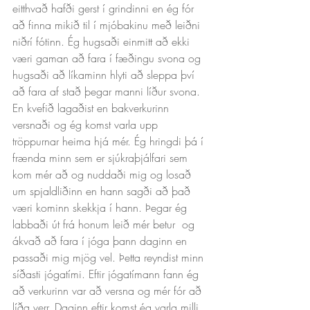
eitthvað hafði gerst í grindinni en ég fór 
að finna mikið til í mjóbakinu með leiðni 
niðrí fótinn. Ég hugsaði einmitt að ekki 
væri gaman að fara í fæðingu svona og 
hugsaði að líkaminn hlyti að sleppa því 
að fara af stað þegar manni líður svona. 
En kvefið lagaðist en bakverkurinn 
versnaði og ég komst varla upp 
tröppurnar heima hjá mér. Ég hringdi þá í 
frænda minn sem er sjúkraþjálfari sem 
kom mér að og nuddaði mig og losað 
um spjaldliðinn en hann sagði að það 
væri kominn skekkja í hann. Þegar ég 
labbaði út frá honum leið mér betur  og 
ákvað að fara í jóga þann daginn en 
passaði mig mjög vel. Þetta reyndist minn 
síðasti jógatími. Eftir jógatímann fann ég 
að verkurinn var að versna og mér fór að 
líða verr. Daginn eftir komst ég varla milli 