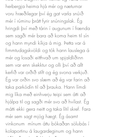
herbergja heima hjá mér og næturnar 
voru hræðilegar því ég gat varla snúið 
mér í rúminu þrátt fyrir snúningslak. Ég 
hringdi því með tárin í augunum í frænda 
sem sagði mér bara að koma heim til sín 
og hann myndi kíkja á mig. Þetta var á 
fimmtudagskvöldi og tók hann lauslega á 
mér og losaði eitthvað um spjaldliðinn 
sem var enn skekktur og olli því að allt 
kerfið var orðið stíft og ég svona verkjuð. 
Ég var orðin svo slæm að ég var farin að 
taka parkódín til að þrauka. Hann límdi 
mig líka með einhverju teipi sem átti að 
hjálpa til og sagði mér svo að hvílast. Ég 
mátti ekki gera neitt og taka lítil skref. Fara 
mér sem sagt mjög hægt. Ég ásamt 
vinkonum  mínum áttu bókaðan sölubás í 
kolaportinu á laugardeginum og hann 