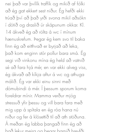
nei það var þvílík traffík og mikið af fólki 
að ég gat ekkert sest niður. Ég hefði ekki 
trúað því að það yrði svona mikil aðsókn 
í dótið og draslið úr skápunum okkar. Kl. 
14 ákveð ég að rölta á wc í mínum 
hænuskrefum. Þegar ég kem svo til baka 
finn ég að eitthvað er byrjað að leka, 
það kom enginn stór pollur bara smá. Ég 
segi við vinkonu mína ég held að vatnið 
sé að fara hjá mér, en var ekki alveg viss, 
ég ákvað að kíkja aftur á wc og athuga 
málið. Ég var ekki einu sinni með 
dömubindi á mér. Í þessum sporum koma 
foreldrar mínir. Mamma verður mjög 
stressuð yfir þessu og vill bara fara með 
mig upp á spítala en ég róa hana nú 
niður og fer á klósettið til að ath stöðuna.  
Á meðan ég labba þangað finn ég að 
það lekur meira og þegar barnið hreyfði 