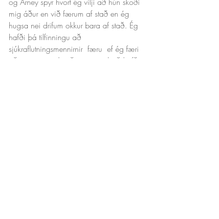
og Arney spyr hvort ég vilji að hún skoði 
mig áður en við færum af stað en ég 
hugsa nei drifum okkur bara af stað. Ég 
hafði þá tilfinningu að 
sjúkraflutningsmennirnir  færu  ef ég færi 
að vesenast eitthvað meira en það hafði 
tekið smá stund og nokkrar hríðar að 
setjast í þessar börur. Og út i bílinn fórum 
við og mér leið ekki vel, föst á bakinu í 
einhverjum bíl sem hossaðist áfram. Þetta 
var erfiðasti hluti fæðingarinnar að vera í 
sjúkrabílnum, mér leið ekki vel og spurði 
ítrekað hvort við værum ekki að verða 
komin. Þegar við loksins komumst á LSH 
fann ég að eitthvað gerðist, rembingurinn 
breyttist og ég fann bara hvernig 
útvíkkunin kláraðist og kollurinn snéri sér, 
mér var mjög létt. Arney sá það líka og 
dreif sig í hanskana tilbúinn að taka á 