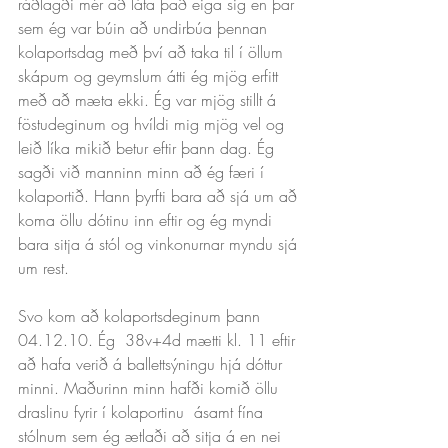
ráðlagði mér að láta það eiga sig en þar 
sem ég var búin að undirbúa þennan 
kolaportsdag með því að taka til í öllum 
skápum og geymslum átti ég mjög erfitt 
með að mæta ekki. Ég var mjög stillt á 
föstudeginum og hvíldi mig mjög vel og 
leið líka mikið betur eftir þann dag. Ég 
sagði við manninn minn að ég færi í 
kolaportið. Hann þyrfti bara að sjá um að 
koma öllu dótinu inn eftir og ég myndi 
bara sitja á stól og vinkonurnar myndu sjá 
um rest.
Svo kom að kolaportsdeginum þann 
04.12.10. Ég  38v+4d mætti kl. 11 eftir 
að hafa verið á ballettsýningu hjá dóttur 
minni. Maðurinn minn hafði komið öllu 
draslinu fyrir í kolaportinu  ásamt fína 
stólnum sem ég ætlaði að sitja á en nei 