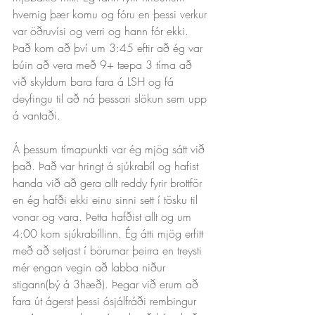
hvernig þær komu og fóru en þessi verkur 
var öðruvísi og verri og hann fór ekki. 
Það kom að því um 3:45 eftir að ég var 
búin að vera með 9+ tæpa 3 tíma að 
við skyldum bara fara á LSH og fá 
deyfingu til að ná þessari slökun sem upp 
á vantaði.
Á þessum tímapunkti var ég mjög sátt við 
það. Það var hringt á sjúkrabíl og hafist 
handa við að gera allt reddy fyrir brottför 
en ég hafði ekki einu sinni sett í tösku til 
vonar og vara. Þetta hafðist allt og um 
4:00 kom sjúkrabíllinn. Ég átti mjög erfitt 
með að setjast í börurnar þeirra en treysti 
mér engan vegin að labba niður 
stigann(bý á 3hæð). Þegar við erum að 
fara út ágerst þessi ósjálfráði rembingur 