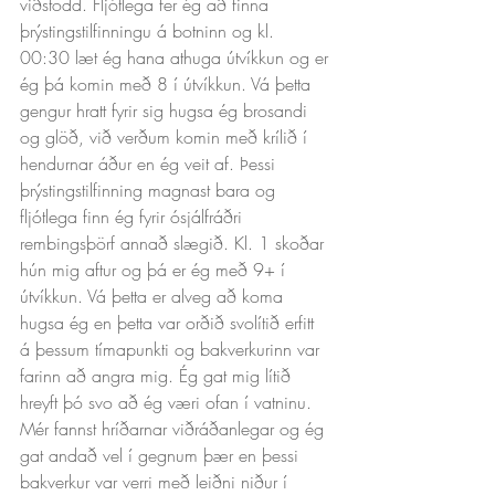
viðstödd. Fljótlega fer ég að finna 
þrýstingstilfinningu á botninn og kl. 
00:30 læt ég hana athuga útvíkkun og er 
ég þá komin með 8 í útvíkkun. Vá þetta 
gengur hratt fyrir sig hugsa ég brosandi 
og glöð, við verðum komin með krílið í 
hendurnar áður en ég veit af. Þessi 
þrýstingstilfinning magnast bara og 
fljótlega finn ég fyrir ósjálfráðri 
rembingsþörf annað slægið. Kl. 1 skoðar 
hún mig aftur og þá er ég með 9+ í 
útvíkkun. Vá þetta er alveg að koma 
hugsa ég en þetta var orðið svolítið erfitt 
á þessum tímapunkti og bakverkurinn var 
farinn að angra mig. Ég gat mig lítið 
hreyft þó svo að ég væri ofan í vatninu. 
Mér fannst hríðarnar viðráðanlegar og ég 
gat andað vel í gegnum þær en þessi 
bakverkur var verri með leiðni niður í 