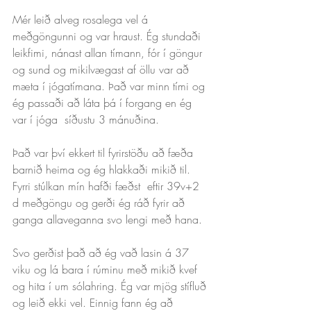
Mér leið alveg rosalega vel á 
meðgöngunni og var hraust. Ég stundaði 
leikfimi, nánast allan tímann, fór í göngur 
og sund og mikilvægast af öllu var að 
mæta í jógatímana. Það var minn tími og 
ég passaði að láta þá í forgang en ég 
var í jóga  síðustu 3 mánuðina. 
Það var því ekkert til fyrirstöðu að fæða 
barnið heima og ég hlakkaði mikið til. 
Fyrri stúlkan mín hafði fæðst  eftir 39v+2 
d meðgöngu og gerði ég ráð fyrir að 
ganga allaveganna svo lengi með hana.
Svo gerðist það að ég vað lasin á 37 
viku og lá bara í rúminu með mikið kvef 
og hita í um sólahring. Ég var mjög stífluð 
og leið ekki vel. Einnig fann ég að 