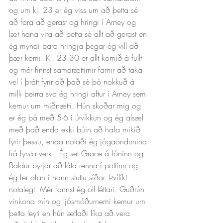
og um kl. 23 er ég viss um að þetta sé 
að fara að gerast og hringi í Arney og 
læt hana vita að þetta sé allt að gerast en 
ég myndi bara hringja þegar ég vill að 
þær komi. Kl. 23:30 er allt komið á fullt 
og mér finnst samdrættirnir farnir að taka 
vel í þrátt fyrir að það sé þó nokkuð á 
milli þeirra svo ég hringi aftur í Arney sem 
kemur um miðnætti. Hún skoðar mig og 
er ég þá með 5-6 í útvíkkun og ég alsæl 
með það enda ekki búin að hafa mikið 
fyrir þessu, enda notaði ég jógaöndunina 
frá fyrsta verk.  Ég set Grace á fóninn og 
Baldur byrjar að láta renna í pottinn og 
ég fer ofan í hann stuttu síðar. Þvílíkt 
notalegt. Mér fannst ég öll léttari. Guðrún 
vinkona mín og ljósmóðurnemi kemur um 
þetta leyti en hún ætlaði líka að vera 