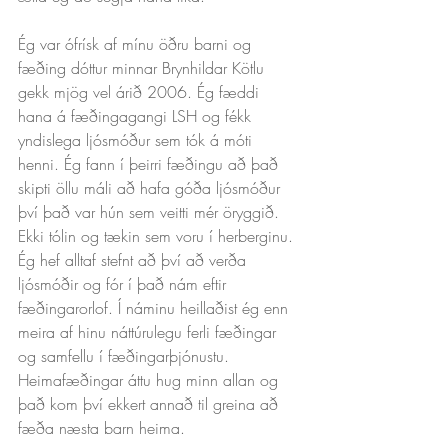
Ég var ófrísk af mínu öðru barni og 
fæðing dóttur minnar Brynhildar Kötlu 
gekk mjög vel árið 2006. Ég fæddi 
hana á fæðingagangi LSH og fékk 
yndislega ljósmóður sem tók á móti 
henni. Ég fann í þeirri fæðingu að það 
skipti öllu máli að hafa góða ljósmóður 
því það var hún sem veitti mér öryggið. 
Ekki tólin og tækin sem voru í herberginu. 
Ég hef alltaf stefnt að því að verða 
ljósmóðir og fór í það nám eftir 
fæðingarorlof. Í náminu heillaðist ég enn 
meira af hinu náttúrulegu ferli fæðingar 
og samfellu í fæðingarþjónustu. 
Heimafæðingar áttu hug minn allan og 
það kom því ekkert annað til greina að 
fæða næsta barn heima.