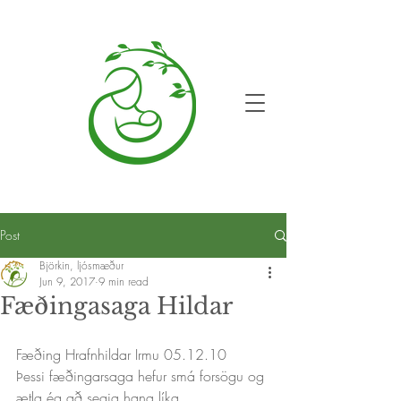
Post
Björkin, ljósmæður
Jun 9, 2017
9 min read
Fæðingasaga Hildar
Fæðing Hrafnhildar Irmu 05.12.10
Þessi fæðingarsaga hefur smá forsögu og 
ætla ég að segja hana líka. 