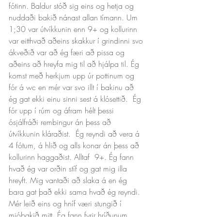
fótinn. Baldur stóð sig eins og hetja og 
nuddaði bakið nánast allan tímann. Um 
1;30 var útvíkkunin enn 9+ og kollurinn 
var eitthvað aðeins skakkur í grindinni svo 
ákveðið var að ég færi að pissa og 
aðeins að hreyfa mig til að hjálpa til. Ég 
komst með herkjum upp úr pottinum og 
fór á wc en mér var svo illt í bakinu að 
ég gat ekki einu sinni sest á klósettið.  Ég 
fór upp í rúm og áfram hélt þessi 
ósjálfráði rembingur án þess að 
útvíkkunin kláraðist.  Ég reyndi að vera á 
4 fótum, á hlið og alls konar án þess að 
kollurinn haggaðist. Alltaf  9+. Ég fann 
hvað ég var orðin stíf og gat mig illa 
hreyft. Mig vantaði að slaka á en ég 
bara gat það ekki sama hvað ég reyndi. 
Mér leið eins og hníf væri stungið í 
mjóbakið mitt. Ég fann fyrir hríðunum 