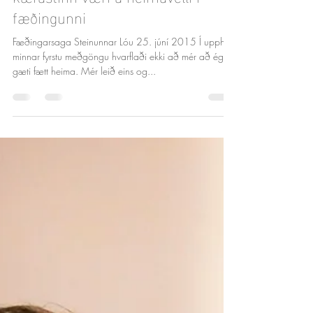
Sep 27, 2022
7 min read
Fannst gott að hugsa til þess að
kærastinn væri á heimavelli í
fæðingunni
Fæðingarsaga Steinunnar Lóu 25. júní 2015 Í upphafi
minnar fyrstu meðgöngu hvarflaði ekki að mér að ég
gæti fætt heima. Mér leið eins og...