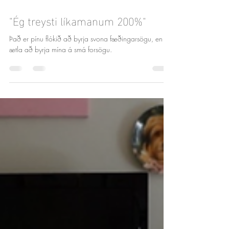
Nov 1, 2023
6 min read
"Ég treysti líkamanum 200%"
Það er pínu flókið að byrja svona fæðingarsögu, en ég
ætla að byrja mína á smá forsögu.