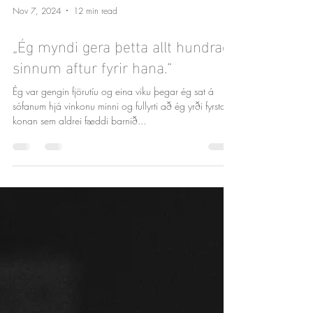
Nov 7, 2024
12 min read
„Ég myndi gera þetta allt hundrað
sinnum aftur fyrir hana.“
Ég var gengin fjörutíu og eina viku þegar ég sat á
sófanum hjá vinkonu minni og fullyrti að ég yrði fyrsta
konan sem aldrei fæddi barnið...