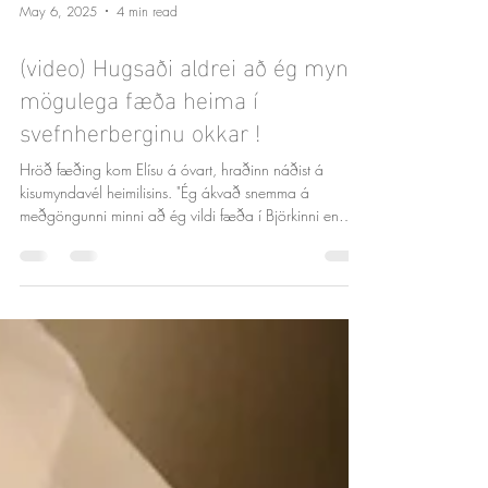
May 6, 2025
4 min read
(video) Hugsaði aldrei að ég myndi
mögulega fæða heima í
svefnherberginu okkar !
Hröð fæðing kom Elísu á óvart, hraðinn náðist á
kisumyndavél heimilisins. "Ég ákvað snemma á
meðgöngunni minni að ég vildi fæða í Björkinni en
passaði mig alltaf á því að vera jákvæð fyrir því að
það myndi kannski breytast ef ég myndi ganga yfir og
færi í gangsetningu og myndi þá fæða á
Landspítalanum. Ég hugsaði hins vegar aldrei nokkurn
tímann að ég myndi mögulega fæða heima í
svefnherberginu okkar."