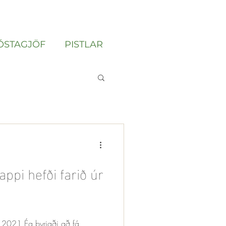
ÓSTAGJÖF
PISTLAR
appi hefði farið úr
"
í 2021 Ég byrjaði að fá