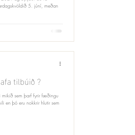
gardagskvöldið 5. júní, meðan
fa tilbúið ?
 mikið sem þarf fyrir fæðingu
ili en þó eru nokkrir hlutir sem