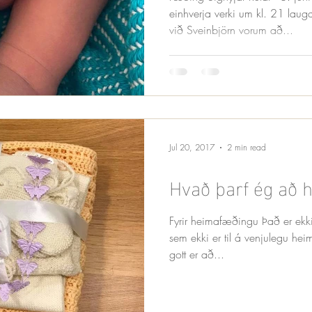
einhverja verki um kl. 21 lau
við Sveinbjörn vorum að...
Jul 20, 2017
2 min read
Hvað þarf ég að ha
Fyrir heimafæðingu Það er ekki
sem ekki er til á venjulegu heim
gott er að...