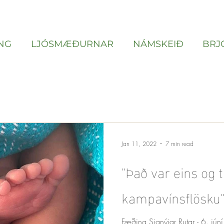
NG
LJÓSMÆÐURNAR
NÁMSKEIÐ
BRJ
Jan 11, 2022
7 min read
"Það var eins og t
kampavínsflösku
Fæðing Signýjar Rutar - 6. jún