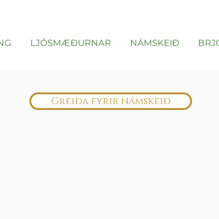
NG
LJÓSMÆÐURNAR
NÁMSKEIÐ
BRJ
Greiða fyrir námskeið
ing to book right now. Check back 